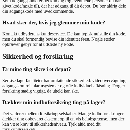
Som udgangspunkt er det kun dig (og eventuelle personer du har
givet kode/nøgle til), der har adgang til dit depot. Du bør aldrig dele
din adgangskode med uvedkommende.
Hvad sker der, hvis jeg glemmer min kode?
Kontakt udbyderens kundeservice. De kan typisk nulstille din kode,
men du skal formentlig bevise din identitet først. Nogle steder
opkræver gebyr for at udstede ny kode.
Sikkerhed og forsikring
Er mine ting sikre i et depot?
Seriøse lagerfaciliteter har omfattende sikkerhed: videoovervågning,
adgangskontrol, alarmsystemer og ofte individuel aflåsning. Dog er
forsikring stadig vigtigt, da uheld kan ske.
Dækker min indboforsikring ting på lager?
Det varierer mellem forsikringsselskaber. Mange indboforsikringer
dækker ting opbevaret eksternt op til en vis beløbsgrænse, men der
kan være krav til sikkerhedsniveau. Tjek altid med dit
forsikringsselskab.